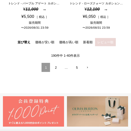
トレンド - パープル アゲート カボション シルバー ジェムストーン フープ ピアス
トレンド - ローズクォーツ カボション ローズゴールド ジェムストーン バングル
¥
11,000
¥
12,100
¥
5,500
¥
6,050
税込
税込
販売期間
販売期間
〜
2026/08/31 23:59
〜
2026/08/31 23:59
並び替え
価格が安い順
価格が高い順
新着順
レビュー順
190
件中
1
-
40
件表示
1
2
…
5