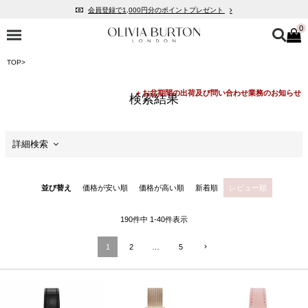
会員登録で1,000円分のポイントプレゼント
0
公式パッケージでお届け
入って安心！時計保証プラス
TOP
税込16,500円以上で送料無料
会員登録で1,000円分のポイントプレゼント
公式パッケージでお届け
詳細検索
セール
並び替え
価格が安い順
価格が高い順
新着順
レビュー順
価格
190
件中
1
-
40
件表示
商品カテゴリ
1
2
…
5
ケースサイズ
ケースの形状