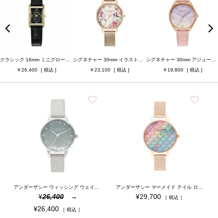
ベルト幅
ベルト素材
ケースカラー
シグネチャー 28mm アブストラクト フローラル クリームレザー
シグネチャー 30mm アジュール ピンク パープル & ローズゴールド メッシュ
シグネチャー 30mm イラストレイテッド フローラル ローズゴールド & チョークブルー レザーストラップ ウォッチ
23,100
24,200
19,800
ベルトカラー
ジュエリータイプ
ジュエリーカラー
検索
アンダーザシー ウィッシング ウェイブ オンブレイ グリッターダイヤル ホワイトシマー ＆ シルバー
アンダーザシー マーメイド テイル ローズゴールド ブークレ メッシュ
¥
26,400
¥
29,700
税込
¥
26,400
税込