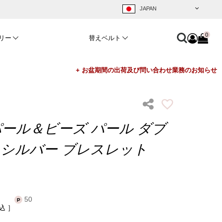
0
リー
替えベルト
パール＆ビーズ パール ダブ
ル シルバー ブレスレット
50
込