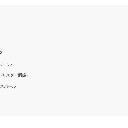
2
チール
アジャスター調節）
スパール