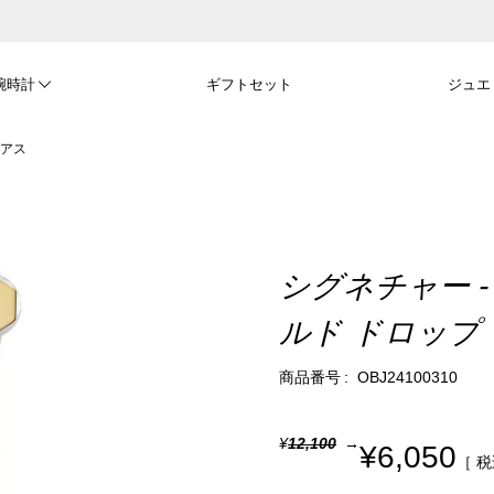
腕時計
ギフトセット
ジュエ
ピアス
シグネチャー -
ルド ドロップ
商品番号
OBJ24100310
¥
12,100
¥
6,050
税