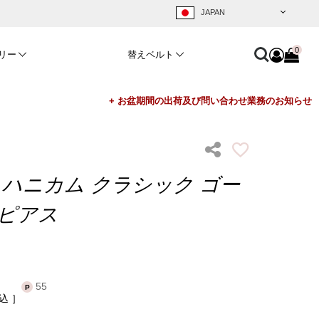
0
リー
替えベルト
 ハニカム クラシック ゴー
 ピアス
55
込