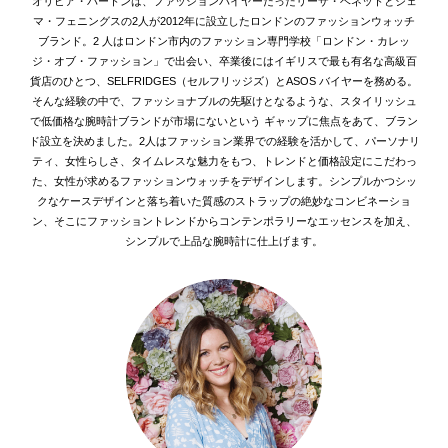
オリビア・バートンは、ファッションバイヤーだったリーザ・ベネットとジェ
マ・フェニングスの2人が2012年に設立したロンドンのファッションウォッチ
ブランド。2 人はロンドン市内のファッション専門学校「ロンドン・カレッ
ジ・オブ・ファッション」で出会い、卒業後にはイギリスで最も有名な高級百
貨店のひとつ、SELFRIDGES（セルフリッジズ）とASOS バイヤーを務める。
そんな経験の中で、ファッショナブルの先駆けとなるような、スタイリッシュ
で低価格な腕時計ブランドが市場にないという ギャップに焦点をあて、ブラン
ド設立を決めました。2人はファッション業界での経験を活かして、パーソナリ
ティ、女性らしさ、タイムレスな魅力をもつ、トレンドと価格設定にこだわっ
た、女性が求めるファッションウォッチをデザインします。シンプルかつシッ
クなケースデザインと落ち着いた質感のストラップの絶妙なコンビネーショ
ン、そこにファッショントレンドからコンテンポラリーなエッセンスを加え、
シンプルで上品な腕時計に仕上げます。