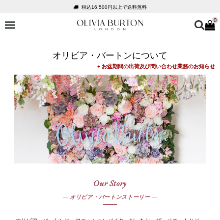
税込16,500円以上で送料無料
0
会員登録で1,000円分のポイントプレゼント
公式パッケージでお届け
入って安心！時計保証プラス
オリビア・バートンについて
税込16,500円以上で送料無料
会員登録で1,000円分のポイントプレゼント
公式パッケージでお届け
Our Story
― オリビア・バートンストーリー ―