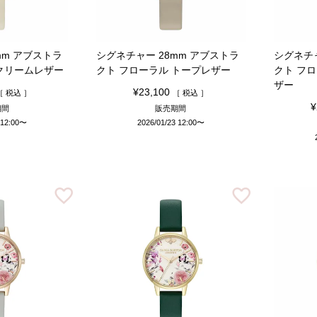
mm アブストラ
シグネチャー 28mm アブストラ
シグネチャ
 クリームレザー
クト フローラル トープレザー
クト フ
ザー
¥
23,100
税込
税込
¥
期間
販売期間
 12:00
〜
2026/01/23 12:00
〜