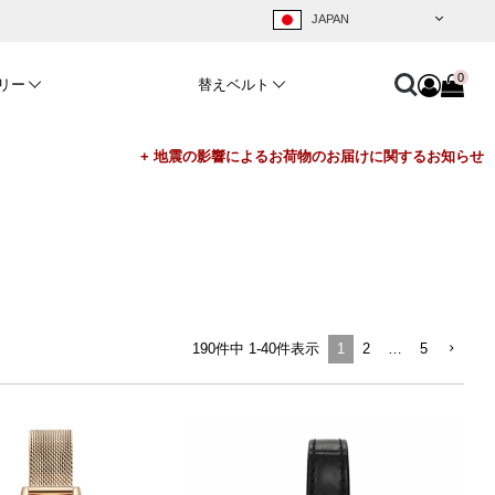
0
リー
替えベルト
190
件中
1
-
40
件表示
1
2
…
5