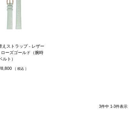
替えストラップ - レザー
＆ ローズゴールド（腕時
ベルト）
¥
8,800
税込
3
件中
1
-
3
件表示