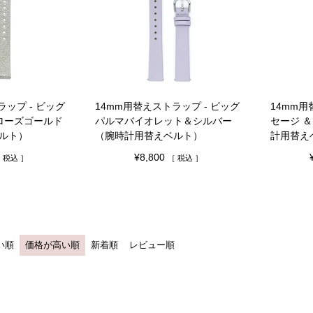
ラップ - ビッグ
14mm用替えストラップ - ビッグ
14mm用
 ローズゴールド
パルマバイオレット＆シルバー
セージ 
ルト）
（腕時計用替えベルト）
計用替え
¥
8,800
税込
税込
い順
価格が高い順
新着順
レビュー順