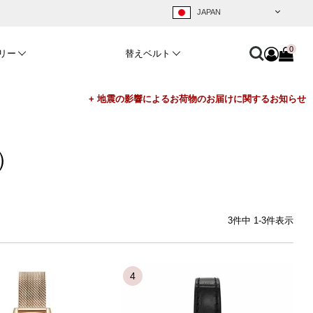
0
リー
替えベルト
）
3
件中
1
-
3
件表示