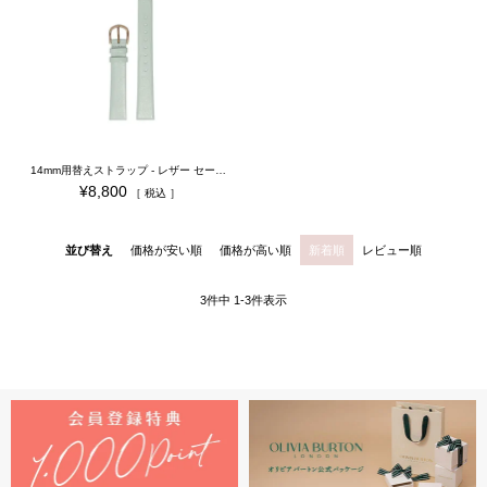
14mm用替えストラップ - レザー セージ ＆ ローズゴールド（腕時計用替えベルト）
¥
8,800
税込
並び替え
価格が安い順
価格が高い順
新着順
レビュー順
3
件中
1
-
3
件表示