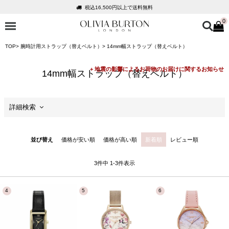
税込16,500円以上で送料無料
0
会員登録で1,000円分のポイントプレゼント
公式パッケージでお届け
TOP
腕時計用ストラップ（替えベルト）
14mm幅ストラップ（替えベルト）
入って安心！時計保証プラス
税込16,500円以上で送料無料
14mm幅ストラップ（替えベルト）
会員登録で1,000円分のポイントプレゼント
公式パッケージでお届け
詳細検索
セール
並び替え
価格が安い順
価格が高い順
新着順
レビュー順
価格
3
件中
1
-
3
件表示
商品カテゴリ
ケースサイズ
ケースの形状