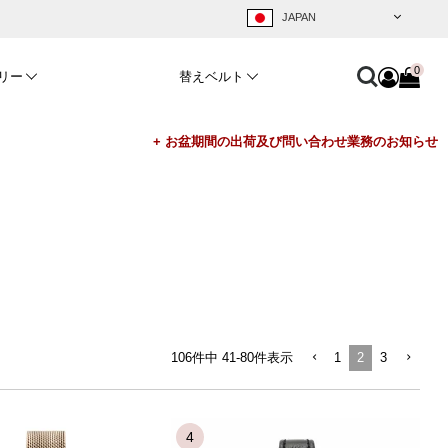
0
リー
替えベルト
106
件中
41
-
80
件表示
1
2
3