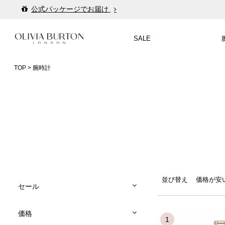
入って安心！時計保証プラス
税込16,500円以上で送料無料
SALE
会員登録で1,000円分のポイントプレゼント
公式パッケージでお届け
TOP
腕時計
入って安心！時計保証プラス
税込16,500円以上で送料無料
会員登録で1,000円分のポイントプレゼント
公式パッケージでお届け
並び替え
価格が安
セール
価格