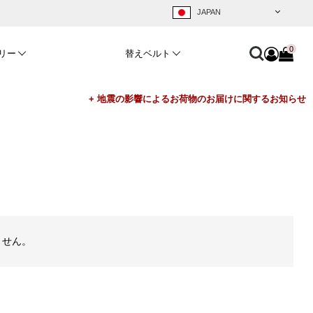
0
リー
替えベルト
ません。