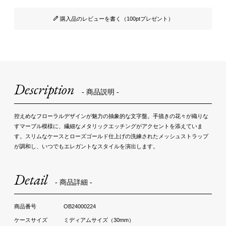
購入品のレビューを書く（100ptプレゼント）
Description
- 商品説明 -
控えめなフローラルデザインが魅力の抽象的な文字盤。手描きの花々が織りな
すマーブル模様に、繊細なメタリックエッチングがアクセントを添えていま
す。スリムなケースとローズゴールド仕上げの洗練されたメッシュストラップ
が調和し、いつでもエレガントなスタイルを演出します。
Detail
- 商品詳細 -
OB24000224
ミディアムサイズ（30mm）