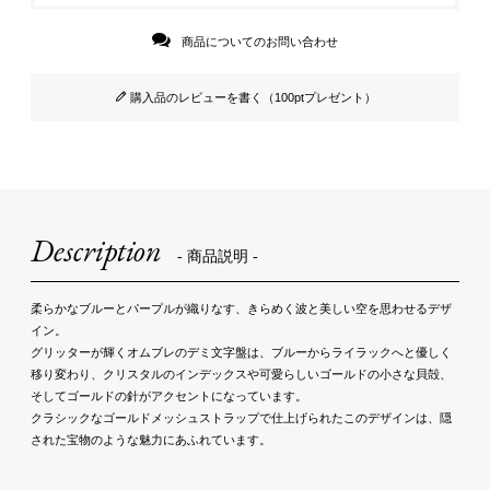
商品についてのお問い合わせ
購入品のレビューを書く（100ptプレゼント）
Description
- 商品説明 -
柔らかなブルーとパープルが織りなす、きらめく波と美しい空を思わせるデザ
イン。
グリッターが輝くオムブレのデミ文字盤は、ブルーからライラックへと優しく
移り変わり、クリスタルのインデックスや可愛らしいゴールドの小さな貝殻、
そしてゴールドの針がアクセントになっています。
クラシックなゴールドメッシュストラップで仕上げられたこのデザインは、隠
された宝物のような魅力にあふれています。