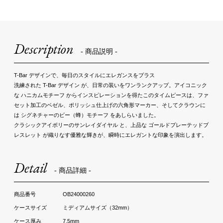
Description
- 商品説明 -
T-Bar デザインで、毎日のスタイルにエレガンスをプラス
洗練された T-Bar デザイン が、日常の装いをワンランクアップ。アイコニック
な ハニカムモチーフ からインスピレーションを得たこのタイムピースは、ファ
セット加工のベゼル、ポリッシュ仕上げの六角形マーカー、そしてクラウンに
は シグネチャーのビー（蜂）モチーフ をあしらいました。
クラシックアイボリーのサンレイダイヤル と、上品な ゴールドプレーテッドブ
レスレット が織りなす優雅な輝きが、瞬時にエレガントな印象を演出します。
Detail
- 商品詳細 -
OB24000260
ミディアムサイズ（32mm）
7.5mm