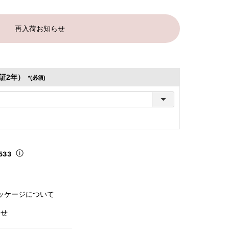
再入荷お知らせ
証2年）
(必須)
533
ッケージについて
わせ