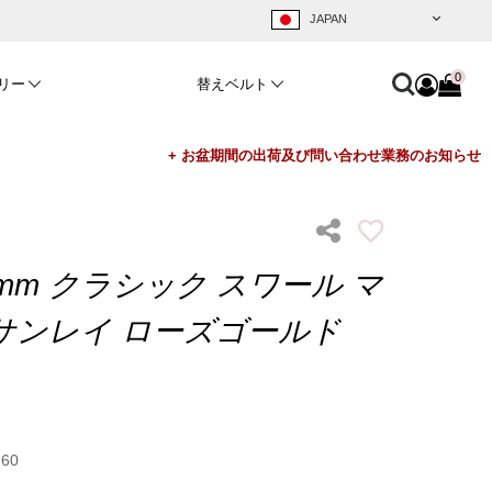
0
リー
替えベルト
mm クラシック スワール マ
サンレイ ローズゴールド
260