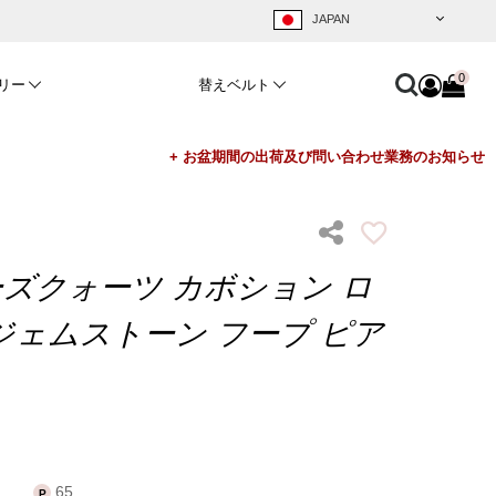
0
リー
替えベルト
ーズクォーツ カボション ロ
ジェムストーン フープ ピア
65