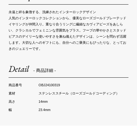
永遠と絆を象徴する、洗練されたインターロックデザイン
人気のインターロックコレクションから、優美なローズゴールドプレーテッド
イヤリングが仲間入り。重なり合うリングに繊細なカヴィアビーズをあしら
い、クラシカルでフェミニンな雰囲気をプラス。フープの華やかさとスタッド
ピアスのデイリーな使いやすさを兼ね備えたデザインは、シーンを問わず活躍
します。大切な人へのギフトにも、自分へのご褒美にもぴったりな、とってお
きのジュエリーです。
Detail
- 商品詳細 -
OBJ24100319
ステンレススチール（ローズゴールドコーディング）
14mm
23.4mm