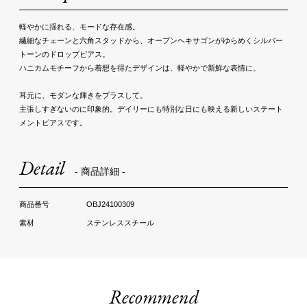
軽やかに揺れる、モードな存在感。
繊細なチェーンと六角スタッドから、オープンヘキサゴンがゆらめくシルバー
トーンのドロップピアス。
ハニカムモチーフから着想を得たデザインは、軽やかで新鮮な表情に。
耳元に、モダンな輝きをプラスして。
主張しすぎないのに印象的。デイリーにも特別な日にも映える新しいステート
メントピアスです。
Detail
- 商品詳細 -
OBJ24100309
ステンレススチール
Recommend