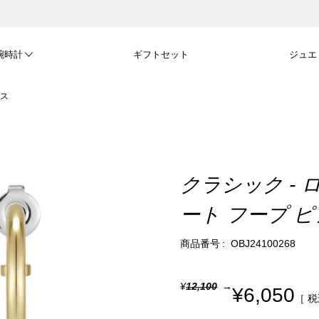
腕時計
ギフトセット
ジュエ
アス
クラシック - 
ート フープ 
商品番号
OBJ24100268
¥
12,100
¥
6,050
税