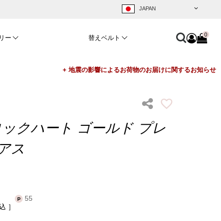
0
リー
替えベルト
ロックハート ゴールド プレ
ピアス
55
込