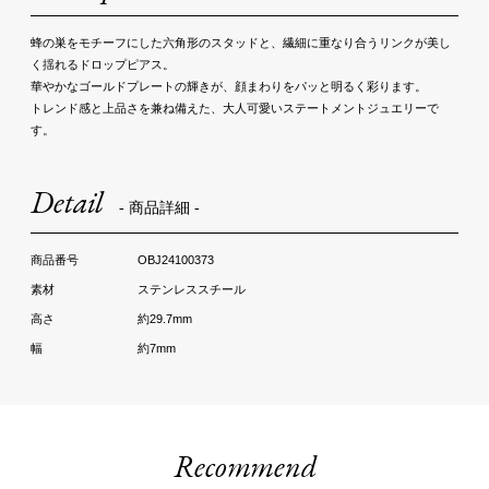
蜂の巣をモチーフにした六角形のスタッドと、繊細に重なり合うリンクが美し
く揺れるドロップピアス。
華やかなゴールドプレートの輝きが、顔まわりをパッと明るく彩ります。
トレンド感と上品さを兼ね備えた、大人可愛いステートメントジュエリーで
す。
Detail
- 商品詳細 -
OBJ24100373
ステンレススチール
約29.7mm
約7mm
Recommend