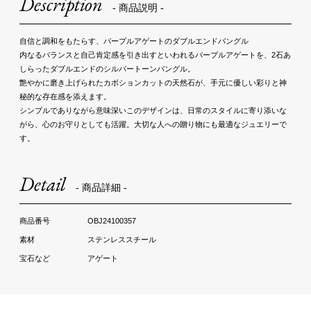
Description
- 商品説明 -
自信と調和をもたらす、パープルアゲートのダブルエンドバングル
内なるバランスと自己肯定感を引き出すといわれるパープルアゲートを、2石あ
しらったダブルエンドのシルバートーンバングル。
艶やかに磨き上げられたカボションカットの天然石が、手元に優しい彩りと神
秘的な存在感を添えます。
シンプルでありながら意味深いこのデザインは、日常のスタイルに寄り添いな
がら、心のお守りとしても活躍。大切な人への贈り物にも最適なジュエリーで
す。
Detail
- 商品詳細 -
OBJ24100357
ステンレススチール
アゲート