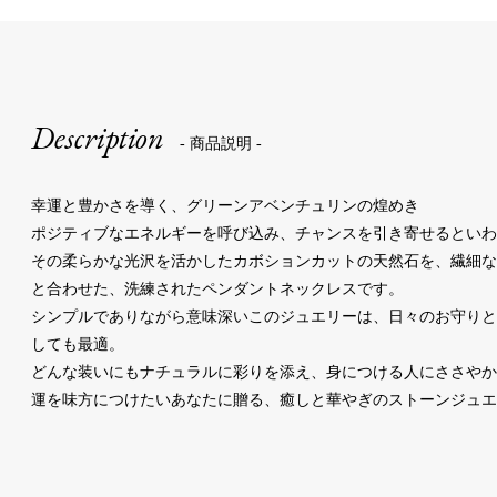
Description
- 商品説明 -
幸運と豊かさを導く、グリーンアベンチュリンの煌めき
ポジティブなエネルギーを呼び込み、チャンスを引き寄せるとい
その柔らかな光沢を活かしたカボションカットの天然石を、繊細
と合わせた、洗練されたペンダントネックレスです。
シンプルでありながら意味深いこのジュエリーは、日々のお守り
しても最適。
どんな装いにもナチュラルに彩りを添え、身につける人にささや
運を味方につけたいあなたに贈る、癒しと華やぎのストーンジュエ