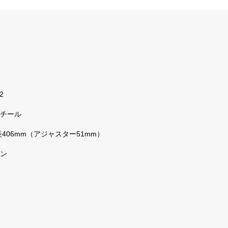
2
チール
406mm（アジャスター51mm）
ン