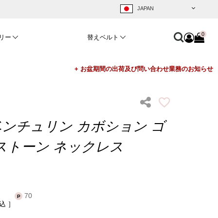
0
リー
替えベルト
ベンチュリン カボション ゴ
ストーン ネックレス
70
込