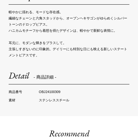
軽やかに揺れる、モードな存在感。
繊細なチェーンと六角スタッドから、オープンヘキサゴンがゆらめくシルバー
トーンのドロップピアス。
ハニカムモチーフから着想を得たデザインは、軽やかで新鮮な表情に。
耳元に、モダンな輝きをプラスして。
主張しすぎないのに印象的。デイリーにも特別な日にも映える新しいステート
メントピアスです。
Detail
- 商品詳細 -
OBJ24100309
ステンレススチール
Recommend