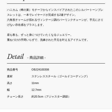
ハニカム（蜂の巣）モチーフからインスパイアされたこのシルバートーンブレ
スレットは、一本でレイヤードが完成する2連デザイン。
六角形チャームが揺れるヴィンテージ調のバーリンクチェーンが、手元にさり
げない存在感をプラスします。
昼も夜も、ずっと身につけていたくなるジュエリー。
重ねづけの手間いらずで、洗練された手元を叶えるアイテムです。
Detail
- 商品詳細 -
OBJ24100308
ステンレススチール（ゴールドコーディング）
11mm
12.7mm
約20.5cm（アジャスター調節）