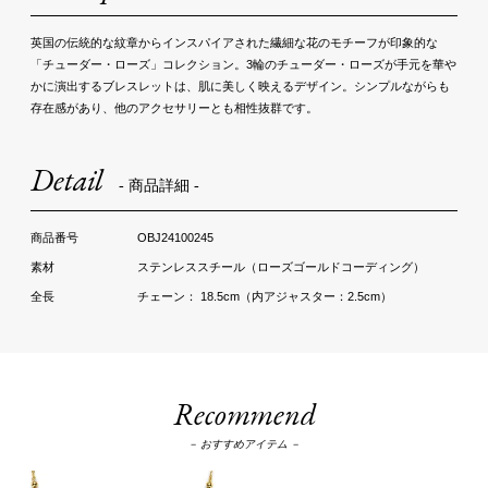
英国の伝統的な紋章からインスパイアされた繊細な花のモチーフが印象的な
「チューダー・ローズ」コレクション。3輪のチューダー・ローズが手元を華や
かに演出するブレスレットは、肌に美しく映えるデザイン。シンプルながらも
存在感があり、他のアクセサリーとも相性抜群です。
Detail
- 商品詳細 -
OBJ24100245
ステンレススチール（ローズゴールドコーディング）
チェーン： 18.5cm（内アジャスター：2.5cm）
Recommend
－ おすすめアイテム －