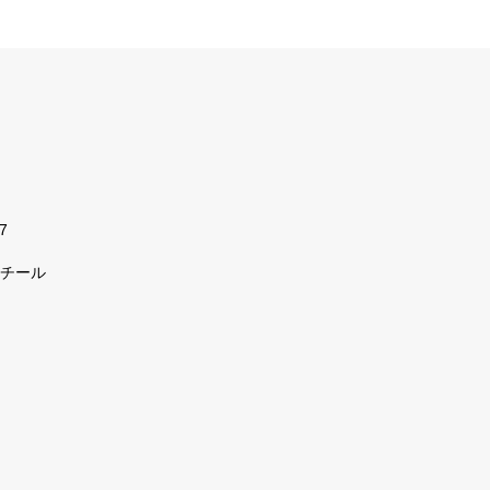
7
チール