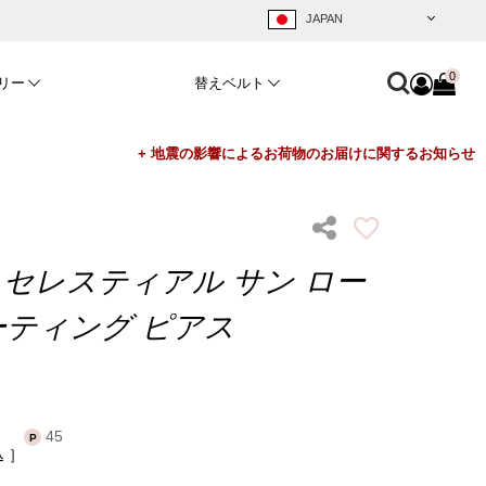
0
リー
替えベルト
 セレスティアル サン ロー
ティング ピアス
45
込