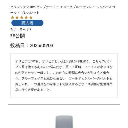
クラシック 20mm グロブナー ミニ チョークブルー サンレイ シルバー＆ゴ
ールド ブレスレット
購入者
ちょこ
1
非公開
投稿日
2025/05/03
オリビアは3本目。オリビアといえば花柄が印象深く、こちらのシン
プル系は他でもあるので悩んだが、買って正解。フェイスが小ぶりな
のがアクセサリーぽいし、これからの時期に色合いがちょうど似合
う。ブルーフェイスも絶妙な色合い、ゴールドとシルバーのベルトも
おしゃれ。一つ厄介なのがネットで購入するとサイズ調整が別途専門
店に行く必要があること。