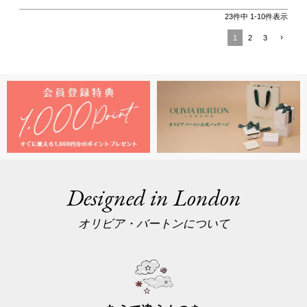
23
件中
1
-
10
件表示
1
2
3
Designed in London
オリビア・バートンについて