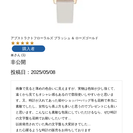
アブストラクトフローラルズ ブラッシュ ＆ ローズゴールド
購入者
🎀
1
非公開
投稿日
2025/05/08
画像で見ると薄めの色合いに見えますが、実物は色味が少し強くて、
遠くから見てもオシャレ感もあるので普段使いしやすいかと思いま
す。又、時計が入れてあった箱やショッパーバッグ等も花柄で本当に
素敵でしたし、女性なら喜ぶ方も多いと思うのでプレゼントにも良い
と思います。こんなにも素敵な包装にしていただけるなら、ぜひ時計
の文字盤も花柄でお願いしたいです…

以前発売されていた鳥の文字盤も大変好きでした…

また心躍るような時計の販売をお待ちしております
