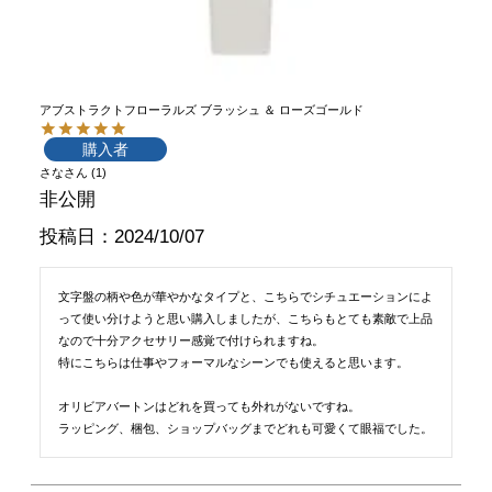
アブストラクトフローラルズ ブラッシュ ＆ ローズゴールド
購入者
さな
1
非公開
投稿日
2024/10/07
文字盤の柄や色が華やかなタイプと、こちらでシチュエーションによ
って使い分けようと思い購入しましたが、こちらもとても素敵で上品
なので十分アクセサリー感覚で付けられますね。

特にこちらは仕事やフォーマルなシーンでも使えると思います。

オリビアバートンはどれを買っても外れがないですね。

ラッピング、梱包、ショップバッグまでどれも可愛くて眼福でした。