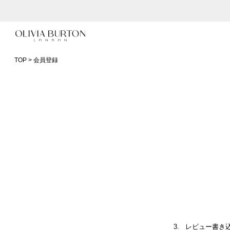
入って安心！時計保証プラス
会員登録で1,000円分のポイントプレゼント
TOP
会員登録
公式パッケージでお届け
レビュー書き込