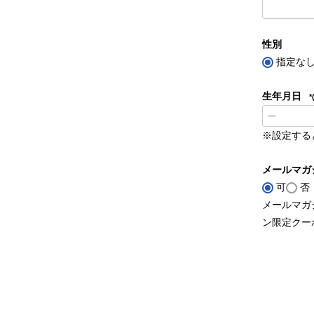
性別
指定な
生年月日
※設定する
メールマガ
可
否
メールマガ
ン限定クー