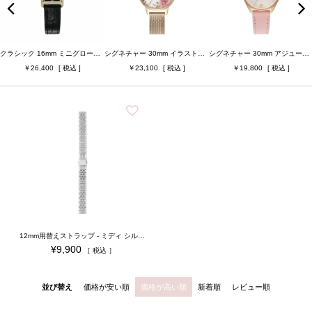
ベルト幅
ベルト素材
クラシック 16mm ミニグローブ ゴールド＆ブラック クロコダイルレザー
シグネチャー 30mm イラストレイテッド フローラル ローズゴールド メッシュ
シグネチャー 30mm アジュール ライトバイオレット ローズゴールド ＆ メロウローズ レザー
26,400
23,100
19,800
ケースカラー
ベルトカラー
ジュエリータイプ
ジュエリーカラー
検索
12mm用替えストラップ - ミディ シルバー 5リンクブレスレット（腕時計用替えベルト）
¥
9,900
税込
並び替え
価格が安い順
価格が高い順
新着順
レビュー順