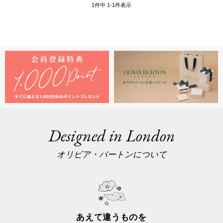
1
件中
1
-
1
件表示
Designed in London
オリビア・バートンについて
あえて違うものを