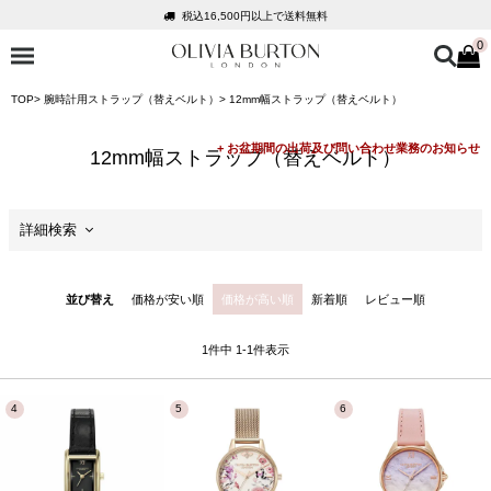
税込16,500円以上で送料無料
0
会員登録で1,000円分のポイントプレゼント
公式パッケージでお届け
TOP
腕時計用ストラップ（替えベルト）
12mm幅ストラップ（替えベルト）
入って安心！時計保証プラス
税込16,500円以上で送料無料
12mm幅ストラップ（替えベルト）
会員登録で1,000円分のポイントプレゼント
公式パッケージでお届け
詳細検索
セール
並び替え
価格が安い順
価格が高い順
新着順
レビュー順
価格
1
件中
1
-
1
件表示
商品カテゴリ
ケースサイズ
ケースの形状