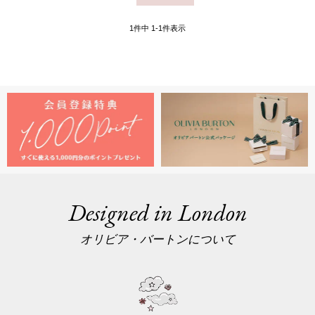
1
件中
1
-
1
件表示
Designed in London
オリビア・バートンについて