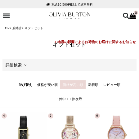
税込16,500円以上で送料無料
0
会員登録で1,000円分のポイントプレゼント
公式パッケージでお届け
TOP
腕時計
ギフトセット
入って安心！時計保証プラス
税込16,500円以上で送料無料
ギフトセット
会員登録で1,000円分のポイントプレゼント
公式パッケージでお届け
詳細検索
セール
並び替え
価格が安い順
価格が高い順
新着順
レビュー順
価格
1
件中
1
-
1
件表示
商品カテゴリ
ケースサイズ
ケースの形状