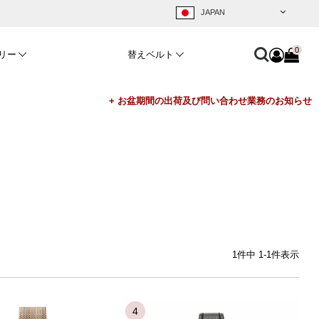
0
リー
替えベルト
1
件中
1
-
1
件表示