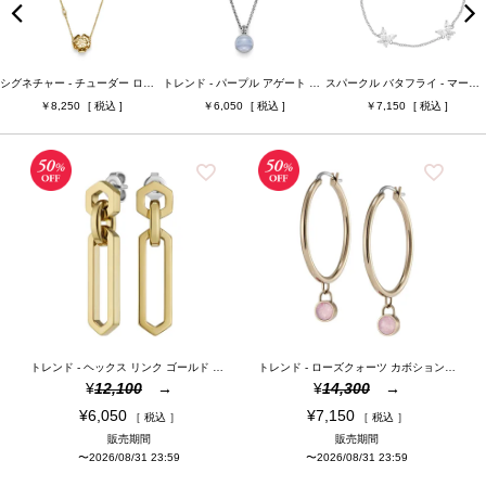
ベルト幅
ベルト素材
シグネチャー - チューダー ローズ ゴールド ペンダント ネックレス
トレンド - パープル アゲート カボション シルバー ジェムストーン ネックレス
スパークル バタフライ - マーキス バタフライ ブレスレット シルバー
8,250
6,050
7,150
ケースカラー
ベルトカラー
ジュエリータイプ
ジュエリーカラー
検索
トレンド - ヘックス リンク ゴールド ドロップ ピアス
トレンド - ローズクォーツ カボション ローズゴールド ジェムストーン フープ ピアス
¥
12,100
¥
14,300
¥
6,050
¥
7,150
税込
税込
販売期間
販売期間
〜
2026/08/31 23:59
〜
2026/08/31 23:59