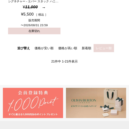
シグネチャー - エバー スタック ハニカム ゴールド プレーテッド フープ ピアス
¥
11,000
¥
5,500
税込
販売期間
〜
2026/08/31 23:59
在庫切れ
並び替え
価格が安い順
価格が高い順
新着順
レビュー順
21
件中
1
-
21
件表示