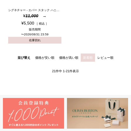
シグネチャー - エバー スタック ハニカム ゴールド プレーテッド フープ ピアス
¥
11,000
¥
5,500
税込
販売期間
〜
2026/08/31 23:59
在庫切れ
並び替え
価格が安い順
価格が高い順
新着順
レビュー順
21
件中
1
-
21
件表示