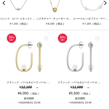
ベルト幅
ベルト素材
トレンド - エバー スタックト ノーススター シルバー ネックレス
シグネチャー - チューダー ローズ ゴールド ペンダント ネックレス
スパークル バタフライ - マーキス バタフライ ブレスレット シルバー
7,150
8,250
7,150
ケースカラー
ベルトカラー
ジュエリータイプ
ジュエリーカラー
検索
クラシック - パール＆ビーズ パール ゴールド フープ ピアス
クラシック - パール＆ビーズ パール シルバー フープ ピアス
¥
12,100
¥
11,000
¥
6,050
¥
5,500
税込
税込
販売期間
販売期間
〜
2026/08/31 23:59
〜
2026/08/31 23:59