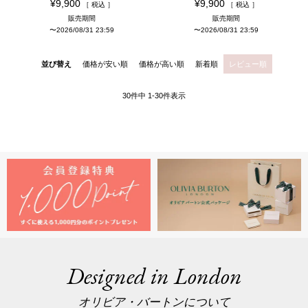
¥
9,900
¥
9,900
税込
税込
販売期間
販売期間
〜
2026/08/31 23:59
〜
2026/08/31 23:59
並び替え
価格が安い順
価格が高い順
新着順
レビュー順
30
件中
1
-
30
件表示
Designed in London
オリビア・バートンについて