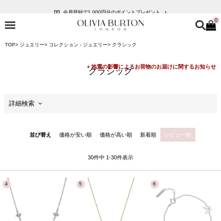
会員登録で1,000円分のポイントプレゼント
0
公式パッケージでお届け
入って安心！時計保証プラス
TOP
ジュエリー
コレクション - ジュエリー
クラシック
税込16,500円以上で送料無料
会員登録で1,000円分のポイントプレゼント
クラシック
公式パッケージでお届け
詳細検索
セール
並び替え
価格が安い順
価格が高い順
新着順
レビュー順
価格
30
件中
1
-
30
件表示
商品カテゴリ
ケースサイズ
ケースの形状